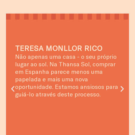
CHRISTOPHER E ANNA
SEDDON
Uma empresa fabulosa! Ash e Tracey
ajudaram-nos tanto numa compra
como numa venda. Em todas as
ocasiões, prestaram um serviço
soberbo, simpático e eficiente. Nada
foi demasiado incómodo.
Recomendamos vivamente os seus
serviços.