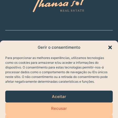
Gerir o consentimento
Para proporcionar as melhores experiências, utilizamos tecnologias
INÍCIO
como os cookies para armazenar e/ou aceder a informações do
dispositivo. O consentimento para estas tecnologias permitir-nos-á
( API RAICV 6093 )
processar dados como o comportamento de navegação ou IDs únicos
COMPRAR
neste sítio. O não consentimento ou a retirada do consentimento pode
afetar negativamente determinadas caraterísticas e funções.
LISTAGENS
C/2025THANSASOL
POLÍTICA DE PRIVACIDADE
Aceitar
ARRENDAMENTOS
COOKIES
Design por
lauso.studio
Recusar
ESTÁ A VENDER?