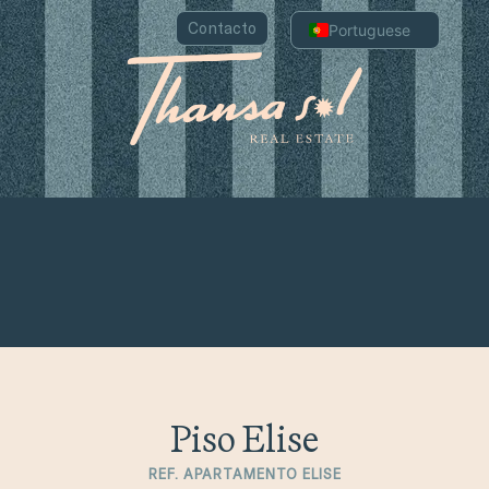
Contacto
Portuguese
English
Spanish
Chinese
Arabic
Russian
French
German
Italian
Piso Elise
REF. APARTAMENTO ELISE