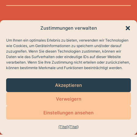
Zustimmungen verwalten
Um Ihnen ein optimales Erlebnis zu bieten, verwenden wir Technologien
HOME
wie Cookies, um Geräteinformationen zu speichern und/oder darauf
zuzugreifen. Wenn Sie diesen Technologien zustimmen, können wir
( API RAICV 6093 )
Daten wie das Surfverhalten oder eindeutige IDs auf dieser Website
KAUFEN
verarbeiten. Wenn Sie Ihre Zustimmung nicht erteilen oder zurückziehen,
können bestimmte Merkmale und Funktionen beeinträchtigt werden.
C/2025THANSASOL
LISTINGS
DATENSCHUTZPOLITIK
Akzeptieren
COOKIES
VERMIETUNGEN
Entwurf von
lauso.studio
Verweigern
VERKAUFEN SIE?
Einstellungen ansehen
MENÜ
{Titel}
{Titel}