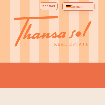
Kontakt
German
English
Spanish
Portuguese
Chinese
Arabic
Russian
French
Italian