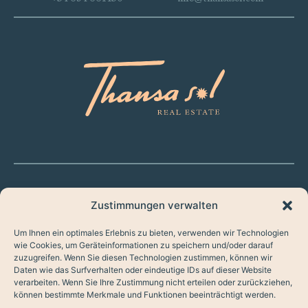
Zustimmungen verwalten
Um Ihnen ein optimales Erlebnis zu bieten, verwenden wir Technologien
HOME
wie Cookies, um Geräteinformationen zu speichern und/oder darauf
zuzugreifen. Wenn Sie diesen Technologien zustimmen, können wir
( API RAICV 6093 )
Daten wie das Surfverhalten oder eindeutige IDs auf dieser Website
KAUFEN
verarbeiten. Wenn Sie Ihre Zustimmung nicht erteilen oder zurückziehen,
können bestimmte Merkmale und Funktionen beeinträchtigt werden.
LISTINGS