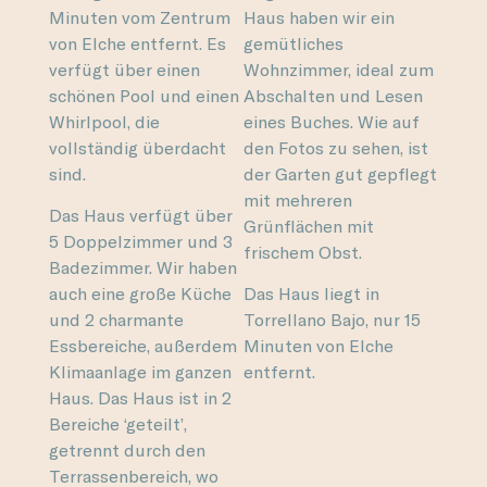
Minuten vom Zentrum
Haus haben wir ein
von Elche entfernt. Es
gemütliches
verfügt über einen
Wohnzimmer, ideal zum
schönen Pool und einen
Abschalten und Lesen
Whirlpool, die
eines Buches. Wie auf
vollständig überdacht
den Fotos zu sehen, ist
sind.
der Garten gut gepflegt
mit mehreren
Das Haus verfügt über
Grünflächen mit
5 Doppelzimmer und 3
frischem Obst.
Badezimmer. Wir haben
auch eine große Küche
Das Haus liegt in
und 2 charmante
Torrellano Bajo, nur 15
Essbereiche, außerdem
Minuten von Elche
Klimaanlage im ganzen
entfernt.
Haus. Das Haus ist in 2
Bereiche ‘geteilt’,
getrennt durch den
Terrassenbereich, wo