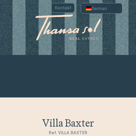
Kontakt
German
English
Spanish
Portuguese
Chinese
Arabic
Russian
French
Italian
Villa Baxter
Ref. VILLA BAXTER